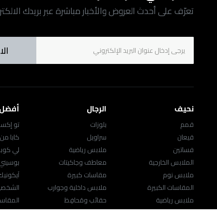
تعرّف على أحدث العروض والأخبار مباشرة عبر بريدك الالكت
الا
نحيف
الرجال
أفضل ا
قمم
بلوزات
تو إكست
قيعان
سراويل
كابا من
فساتين
ملابس رياضية
لي كوب
الملابس الخارجية
معاطف وجاكيتات
بوسيني
ملابس نوم
مقاسات كبيرة
آيكوني
المقاسات الكبيرة
ملابس داخلية وجوارب
الشخصيا
ملابس رياضية
حقائب ومَحافِظ
المقاسا
اللانچري
الاكسسوارات