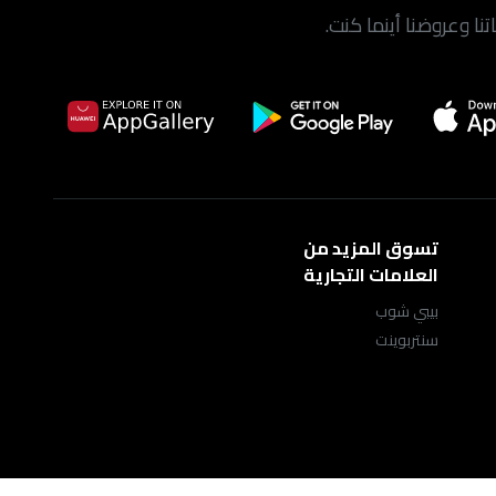
ا وعروضنا أينما كنت.
تسوق المزيد من
العلامات التجارية
بيبي شوب
سنتربوينت