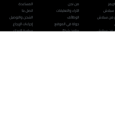
ريمز
من نحن
المساعدة
 سبلاش
الآراء والتعليقات
اتصل بنا
ر من سبلاش
الوظائف
الشحن والتوصيل
جولة في الموقع
إجراءات الإرجاع
ك من سبلاش
برنامج شكرًا
سياسة الإرجاع
ت الأصلية من سبلاش
سياسة الخصوصية
مركز المساعدة
ت الكبيرة
الشروط والأحكام
محدد موقع المتجر
راسلنا
support@splashfashions.com