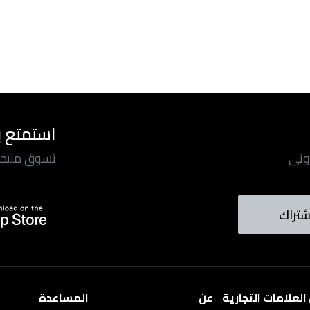
استمتع ب
روني
تسوق منتجاتن
شتراك
لعلامات التجارية
عن
المساعدة