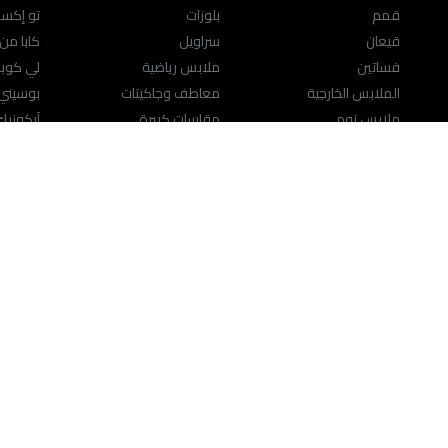
قمم
بلوزات
تو إكست
قيعان
سراويل
كابا من
فساتين
ملابس رياضية
لي كوب
الملابس الخارجية
معاطف وجاكيتات
بوسيني
ملابس نوم
مقاسات كبيرة
آيكوني
المقاسات الكبيرة
ملابس داخلية وجوارب
الشخصيا
ملابس رياضية
حقائب ومَحافِظ
المقاسا
اللانچري
الاكسسوارات
النساء
حقائب ومَحافِظ
المجوهرات
تحدث إلينا
مركز المساعدة
help.splashfashions.com
18-00-871