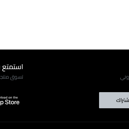
استمتع ب
روني
تسوق منتجاتن
شتراك