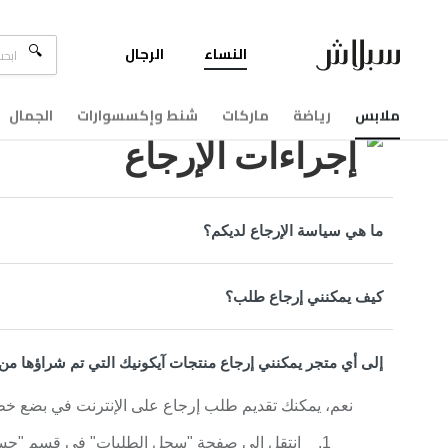
النساء
الرجال
مركزالمساعدة
إجراءات الإرجاع
ملابس
رياضة
ماركات
شنط وإكسسوارات
الجمال
إجراءات الإرجاع
ما هي سياسة الإرجاع لديكم؟
كيف يمكنني إرجاع طلب؟
إلى أي متجر يمكنني إرجاع منتجات آيكونيك التي تم شراؤها من SplashFashions.com
نعم، يمكنك تقديم طلب إرجاع على الإنترنت في بضع خ
انتقل إلى صفحة "سجل الطلبات" في قسم "حسا