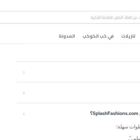
تنزيلات
في حُب الكوكب
المدونة
؟
طوات سهلة:
بي".