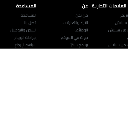
لعلامات التجارية
عن
المساعدة
ريمز
من نحن
المساعدة
 سبلاش
الآراء والتعليقات
اتصل بنا
ر من سبلاش
الوظائف
الشحن والتوصيل
جولة في الموقع
إجراءات الإرجاع
ك من سبلاش
برنامج شكرًا
سياسة الإرجاع
ت الأصلية من سبلاش
سياسة الخصوصية
مركز المساعدة
ت الكبيرة
الشروط والأحكام
محدد موقع المتجر
راسلنا
support@splashfashions.com