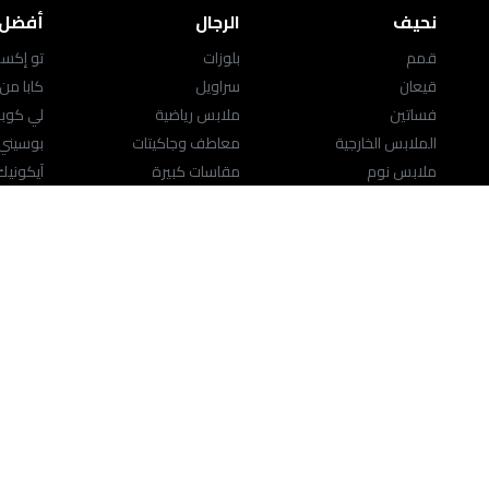
نحيف
الرجال
أفضل ا
قمم
بلوزات
تو إكست
قيعان
سراويل
كابا من
فساتين
ملابس رياضية
لي كوب
الملابس الخارجية
معاطف وجاكيتات
بوسيني
ملابس نوم
مقاسات كبيرة
آيكوني
المقاسات الكبيرة
ملابس داخلية وجوارب
الشخصيا
ملابس رياضية
حقائب ومَحافِظ
المقاسا
اللانچري
الاكسسوارات
النساء
حقائب ومَحافِظ
المجوهرات
تحدث إلينا
مركز المساعدة
help.splashfashions.com
18-00-871