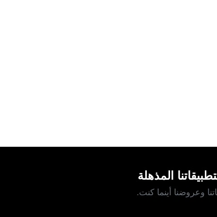
طبيقاتنا المذهلة
نا وعروضنا أينما كنت.