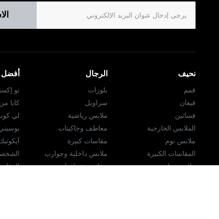
الا
نحيف
الرجال
أفضل ا
قمم
بلوزات
تو إكست
قيعان
سراويل
كابا م
فساتين
ملابس رياضية
لي كوب
الملابس الخارجية
معاطف وجاكيتات
بوسيني
ملابس نوم
مقاسات كبيرة
آيكوني
المقاسات الكبيرة
ملابس داخلية وجوارب
الشخصي
ملابس رياضية
حقائب ومَحافِظ
المقاسا
اللانچري
الاكسسوارات
النساء
حقائب ومَحافِظ
المجوهرات