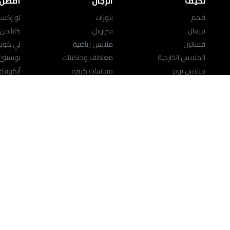
نحيف
الرجال
أفضل ا
قمم
بلوزات
تو إكست
قيعان
سراويل
كابا من
فساتين
ملابس رياضية
لي كوب
الملابس الخارجية
معاطف وجاكيتات
بوسيني
ملابس نوم
مقاسات كبيرة
آيكوني
المقاسات الكبيرة
ملابس داخلية وجوارب
الشخصيا
ملابس رياضية
حقائب ومَحافِظ
المقاسا
اللانچري
الاكسسوارات
النساء
حقائب ومَحافِظ
المجوهرات
تحدث إلينا
مركز المساعدة
help.splashfashions.com
18-00-871