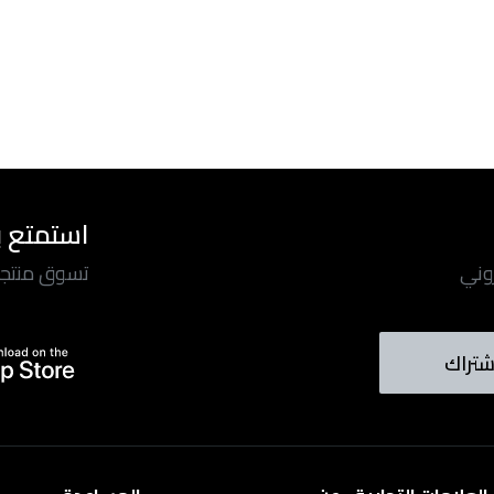
استمتع ب
روني
تسوق منتجاتن
شتراك