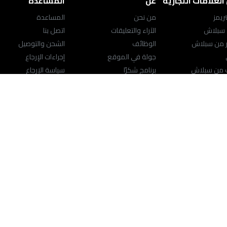
لعلامات التجارية
عن
المساعدة
ريمز
من نحن
المساعدة
 سبلاش
الآراء والتعليقات
اتصل بنا
ر من سبلاش
الوظائف
الشحن والتوصيل
جولة في الموقع
إجراءات الإرجاع
ك من سبلاش
برنامج شكرًا
سياسة الإرجاع
ت الأصلية من سبلاش
سياسة الخصوصية
مركز المساعدة
ت الكبيرة
الشروط والأحكام
محدد موقع المتجر
راسلنا
support@splashfashions.com